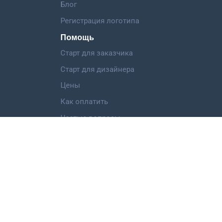
Блог
Регистрация логотипа
Помощь
Старт для заказчика
Старт для дизайнера
Цены
Как оплатить
Частые вопросы
Категории работ
Логотип
Фирменный стиль
Landing Page
Иллюстрация
Мобильное приложение