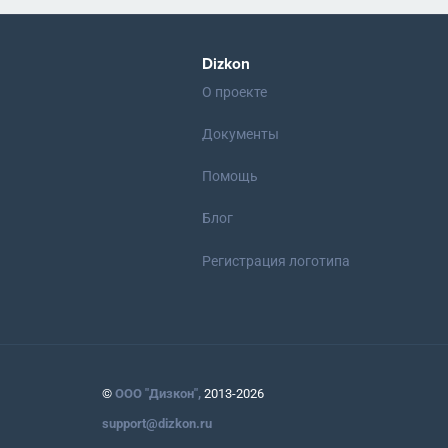
Dizkon
О проекте
Документы
Помощь
Блог
Регистрация логотипа
©
ООО "Дизкон",
2013-2026
support@dizkon.ru