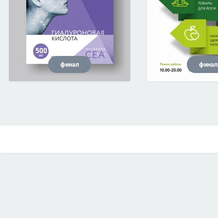
финал
финал