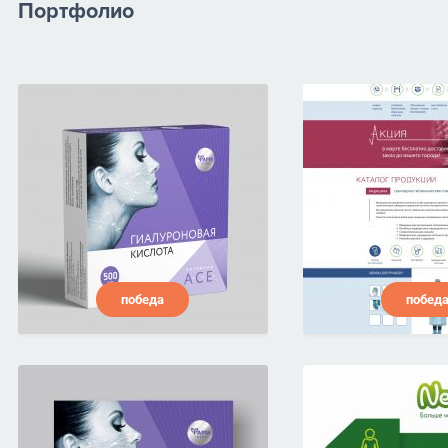
Портфолио
победа
побед