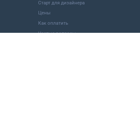
Старт для дизайнера
Цены
Как оплатить
Частые вопросы
Категории работ
Логотип
Фирменный стиль
Landing Page
Иллюстрация
Мобильное приложение
©
ООО "Дизкон",
2013-2026