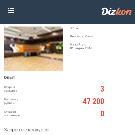
57 лет
Россия. г. Омск
На сайте с
01 марта 2016
Опыт
3
Открыл
конкурса
47 200
На сумму
рублей
0
Отказов
процентов
Закрытые конкурсы