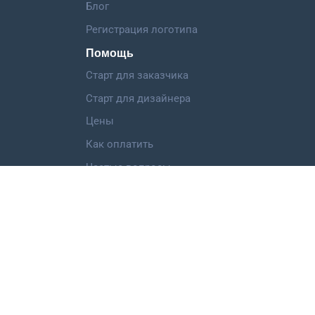
Блог
Регистрация логотипа
Помощь
Старт для заказчика
Старт для дизайнера
Цены
Как оплатить
Частые вопросы
Категории работ
Логотип
Фирменный стиль
Landing Page
Иллюстрация
Мобильное приложение