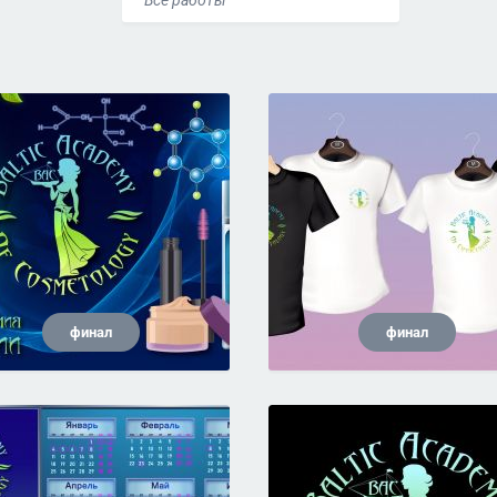
Все работы
финал
финал