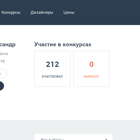
Конкурсы
Дизайнеры
Цены
сандр
Участие в конкурсах
x.ru
016
212
0
е
участвовал
выиграл