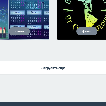
финал
финал
Загрузить еще