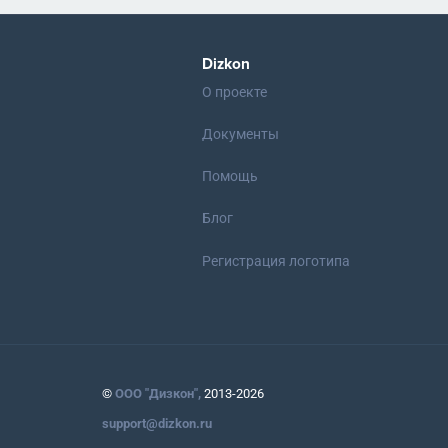
Dizkon
О проекте
Документы
Помощь
Блог
Регистрация логотипа
©
ООО "Дизкон",
2013-2026
support@dizkon.ru