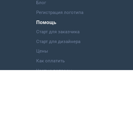
Блог
Регистрация логотипа
Помощь
Старт для заказчика
Старт для дизайнера
Цены
Как оплатить
Частые вопросы
Категории работ
Логотип
Фирменный стиль
Landing Page
Иллюстрация
Мобильное приложение