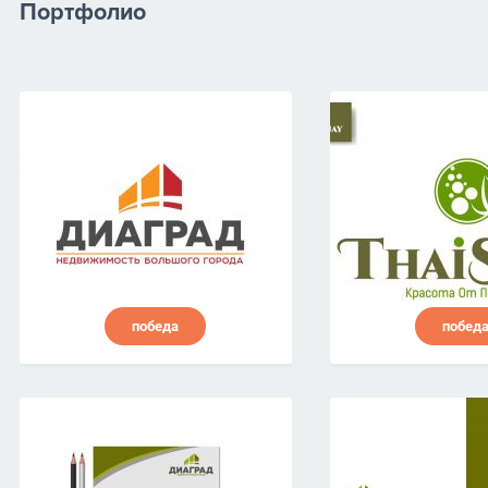
Портфолио
победа
побед