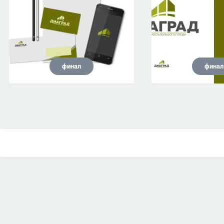
финал
финал