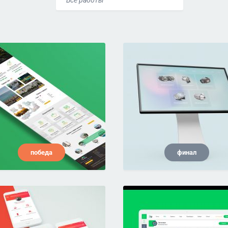
Все работы
победа
финал