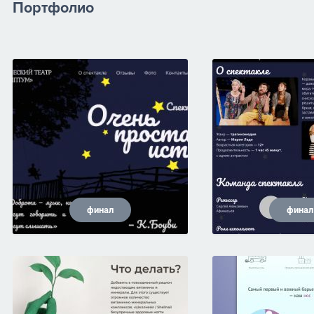
Портфолио
финал
финал