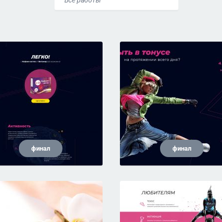
Все работы
финал
финал