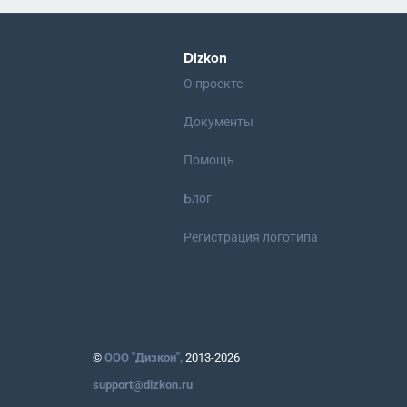
Dizkon
О проекте
Документы
Помощь
Блог
Регистрация логотипа
©
ООО "Дизкон",
2013-2026
support@dizkon.ru