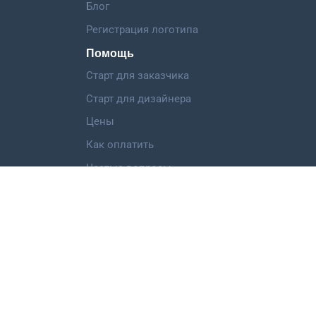
Блог
Регистрация логотипа
Помощь
Старт для заказчика
Старт для дизайнера
Цены
Как оплатить
Частые вопросы
Категории работ
Логотип
Фирменный стиль
Landing Page
Иллюстрация
Мобильное приложение