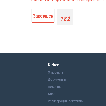
Завершен
182
работы
Dizkon
О проекте
Документы
Помощь
Блог
Регистрация логотипа