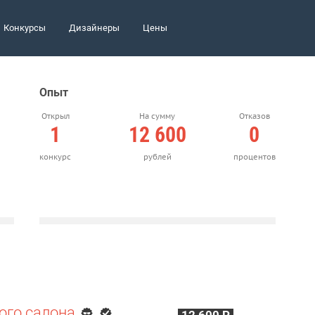
Конкурсы
Дизайнеры
Цены
Опыт
Открыл
На сумму
Отказов
1
12 600
0
конкурс
рублей
процентов
ого салона