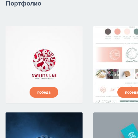
Портфолио
победа
побед