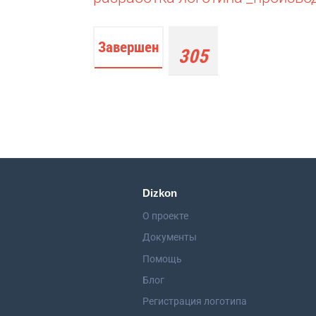
Завершен
305
работ
Dizkon
О проекте
Документы
Помощь
Блог
Регистрация логотипа