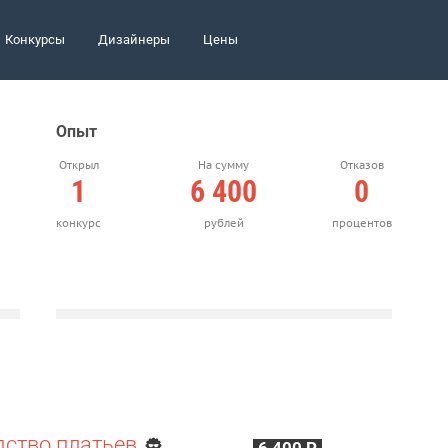
Конкурсы
Дизайнеры
Цены
Опыт
Открыл
На сумму
Отказов
1
6 400
0
конкурс
рублей
процентов
дство платьев