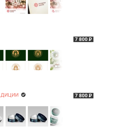
7 800
Р
адиции
7 800
Р