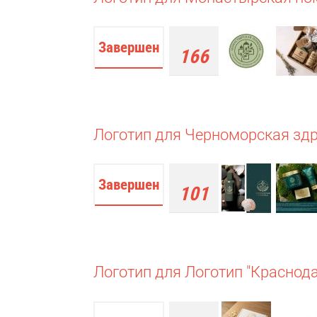
Завершен
166
работ
Логотип для Черноморская зд
Завершен
101
работа
Логотип для Логотип "Краснод