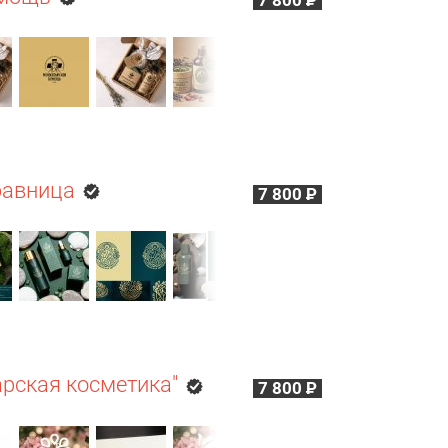
7 800
Р
равница
7 800
Р
арская косметика"
7 800
Р