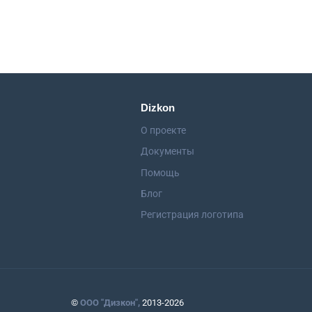
работ
Dizkon
О проекте
Документы
Помощь
Блог
Регистрация логотипа
©
ООО "Дизкон",
2013-2026