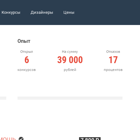
Конкурсы
Дизайнеры
Цены
Опыт
Открыл
На сумму
Отказов
6
39 000
17
конкурсов
рублей
процентов
омощь