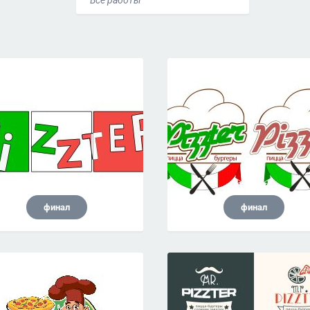
Все работы
финал
финал