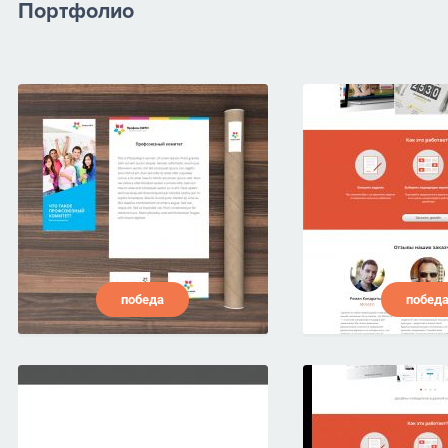
Портфолио
победа
побед