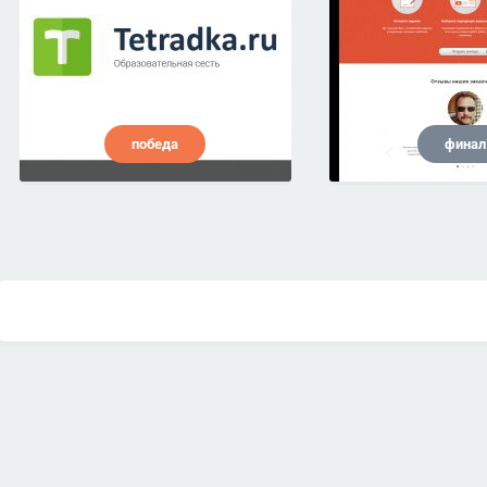
победа
финал