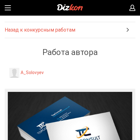
Назад к конкурсным работам
Работа автора
A_Solovyev