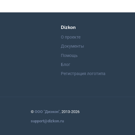
Dizkon
О проекте
Документы
Помощь
Блог
Регистрация логотипа
©
ООО "Дизкон",
2013-2026
support@dizkon.ru