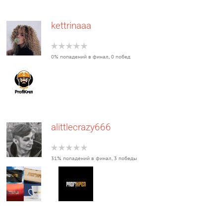
kettrinaaa
0% попадений в финал, 0 побед
alittlecrazy666
31% попадений в финал, 3 победы