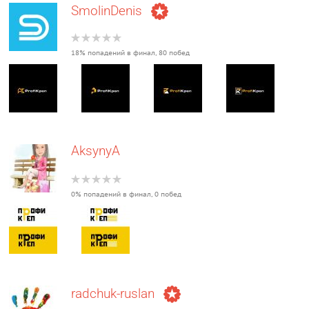
SmolinDenis
18% попадений в финал, 80 побед
AksynyA
0% попадений в финал, 0 побед
radchuk-ruslan