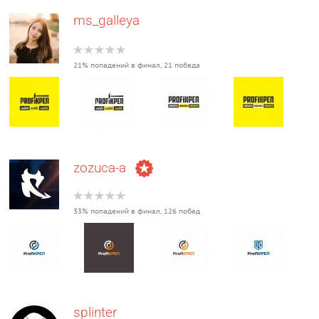
ms_galleya
21% попадений в финал, 21 победа
zozuca-a
33% попадений в финал, 126 побед
splinter