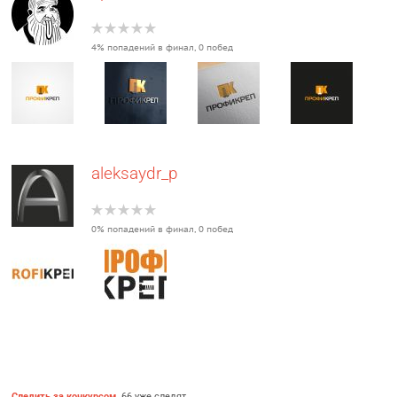
4% попадений в финал, 0 побед
aleksaydr_p
0% попадений в финал, 0 побед
Следить за конкурсом.
66 уже следят