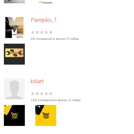
Parepko_1
0% попадений в финал, 0 побед
bitart
13% попадений в финал, 0 побед