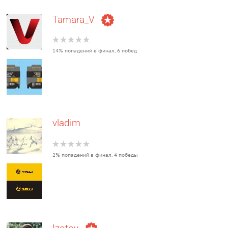
Tamara_V
14% попадений в финал, 6 побед
vladim
2% попадений в финал, 4 победы