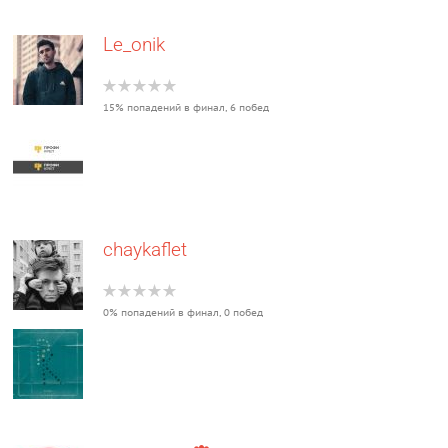
Le_onik
15% попадений в финал, 6 побед
chaykaflet
0% попадений в финал, 0 побед