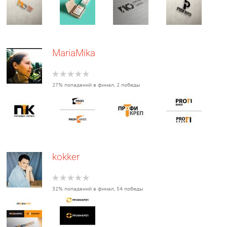
MariaMika
27% попадений в финал, 2 победы
kokker
32% попадений в финал, 54 победы