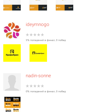
ideymnogo
5% попадений в финал, 0 побед
nadin-sonne
0% попадений в финал, 0 побед