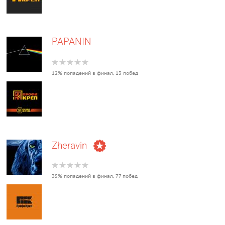
PAPANIN
12% попадений в финал, 13 побед
Zheravin
35% попадений в финал, 77 побед