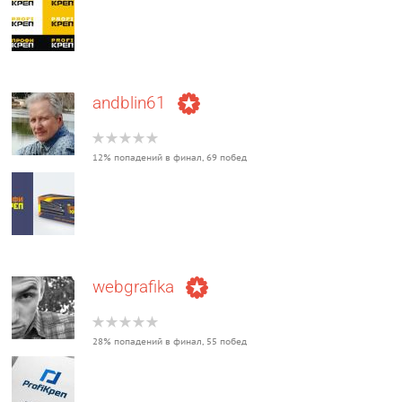
andblin61
12% попадений в финал, 69 побед
webgrafika
28% попадений в финал, 55 побед