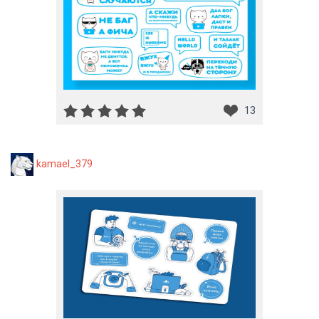
13
kamael_379