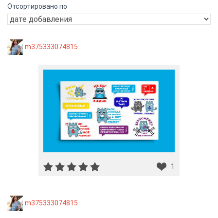
Отсортировано по
m375333074815
1
m375333074815