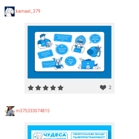
kamael_379
2
m375333074815