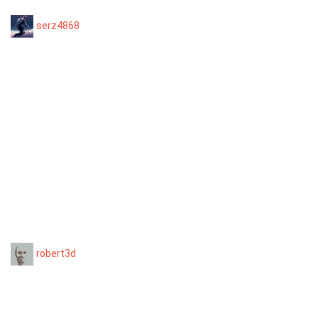
serz4868
robert3d