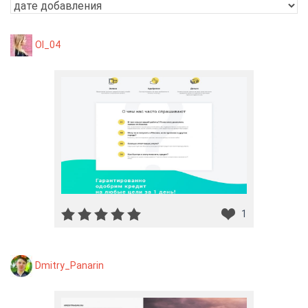
Ol_04
1
Dmitry_Panarin