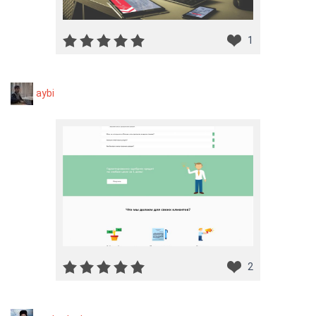
1
aybi
2