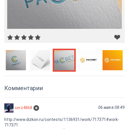
Комментарии
06 мая в 08:49
serz4868
http://www.dizkon.ru/contests/1136931/work/717371#work-
717371