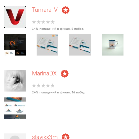
Tamara_V
14% попадений в финал, 6 побед
MarinaDX
24% попадений в финал, 36 побед
slavikx3m