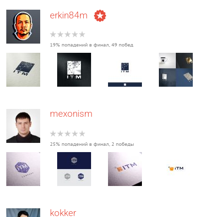
erkin84m
19% попадений в финал, 49 побед
mexonism
25% попадений в финал, 2 победы
kokker