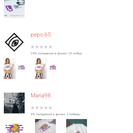
peps-65
14% попадений в финал, 18 побед
Maria98
3% попадений в финал, 3 победы