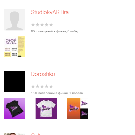
StudiokvARTira
0% попадений в финал, 0 побед
Doroshko
13% попадений в финал, 1 победа