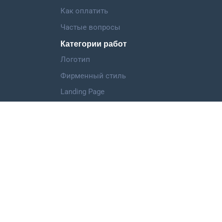
Как оплатить
Частые вопросы
Категории работ
Логотип
Фирменный стиль
Landing Page
Иллюстрация
Мобильное приложение
©
ООО "Дизкон",
2013-2026
support@dizkon.ru