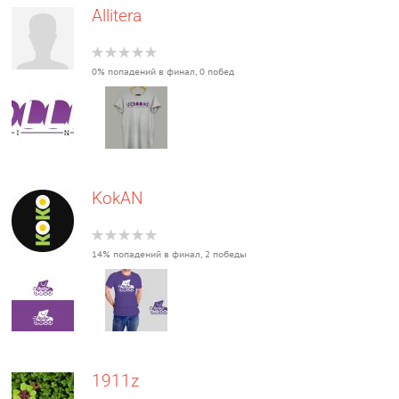
Allitera
0% попадений в финал, 0 побед
KokAN
14% попадений в финал, 2 победы
1911z