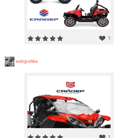
1
webgrafika
1