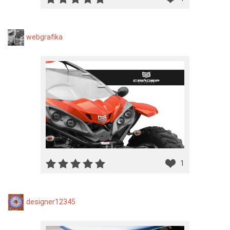
webgrafika
1
designer12345