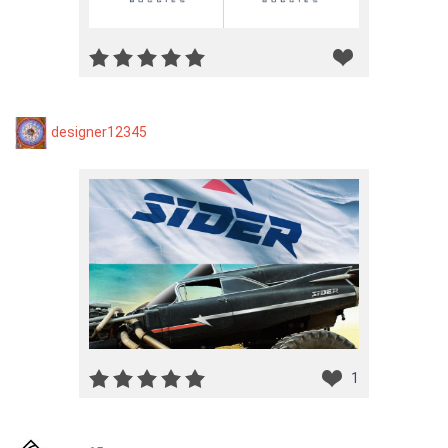
designer12345
1