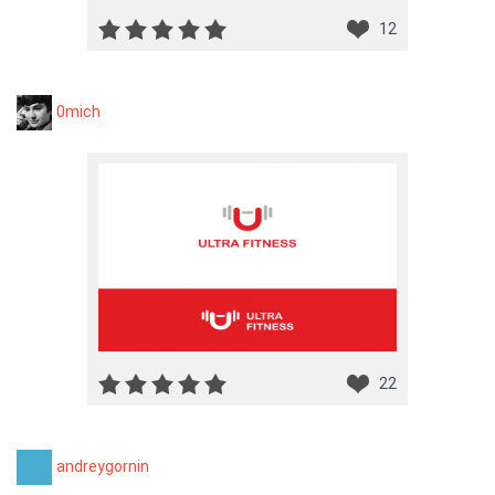
12
0mich
22
andreygornin