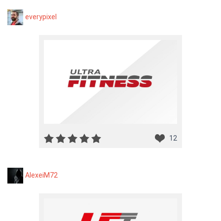
everypixel
12
AlexeiM72