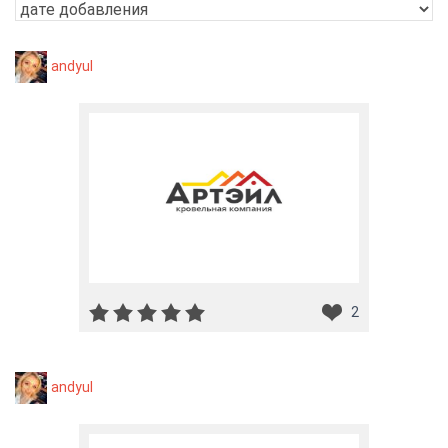
andyul
2
andyul