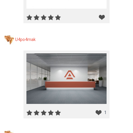
U4po4mak
1