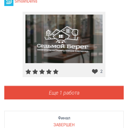
SmolinDenis
2
Еще 1 работа
Финал
ЗАВЕРШЕН