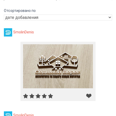
Отсортировано по
SmolinDenis
SmolinDenis