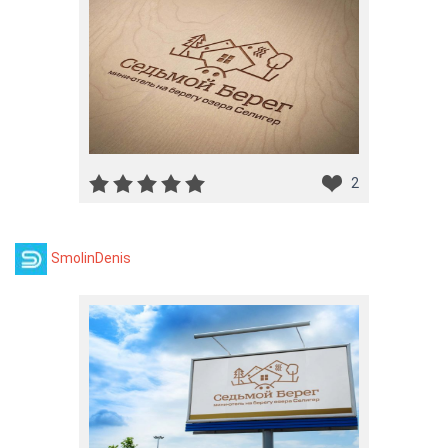
2
SmolinDenis