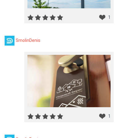
1
SmolinDenis
1