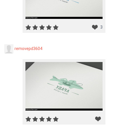
3
removepd3604