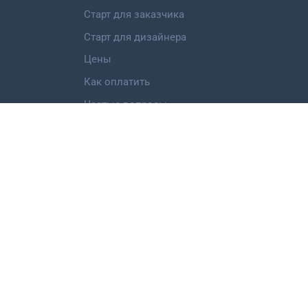
Старт для заказчика
Старт для дизайнера
Цены
Как оплатить
Частые вопросы
Категории работ
Логотип
Фирменный стиль
Landing Page
Иллюстрация
Мобильное приложение