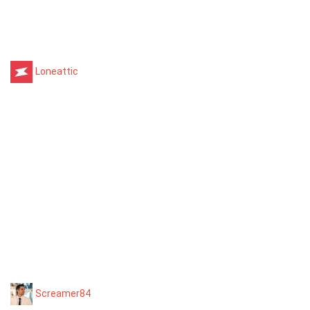
Loneattic
Screamer84