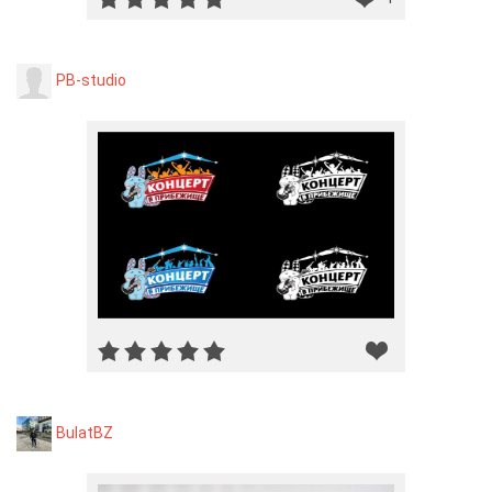
PB-studio
BulatBZ