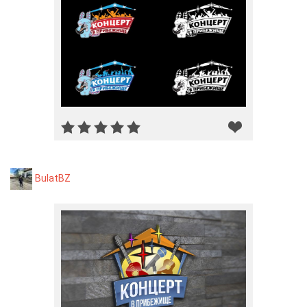
BulatBZ