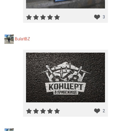
3
BulatBZ
2