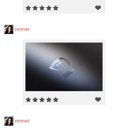
zeninad
zeninad