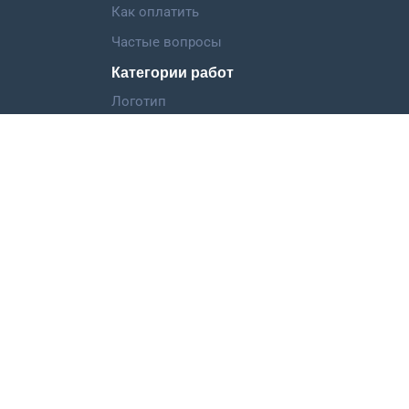
Как оплатить
Частые вопросы
Категории работ
Логотип
Фирменный стиль
Landing Page
Иллюстрация
Мобильное приложение
©
ООО "Дизкон",
2013-2026
support@dizkon.ru