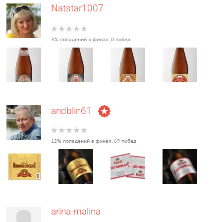
Natstar1007
3% попадений в финал, 0 побед
andblin61
12% попадений в финал, 69 побед
arina-malina