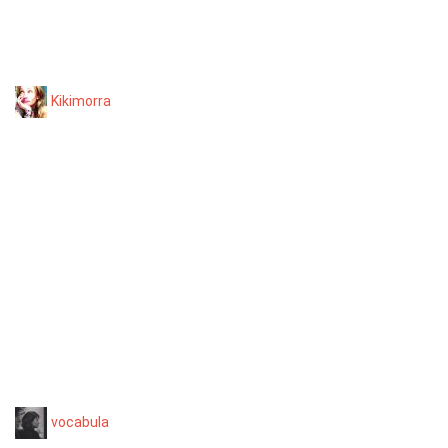
Kikimorra
vocabula