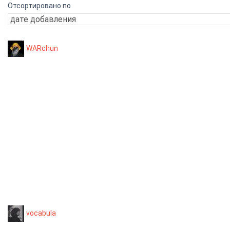
Отсортировано по
WARchun
vocabula