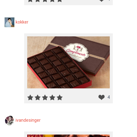
kokker
4
ivandesinger