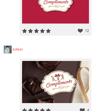
12
kokker
4