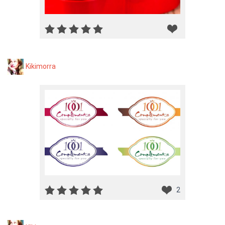
Kikimorra
2