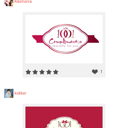
Kikimorra
1
kokker