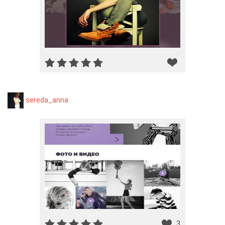
sereda_anna
3