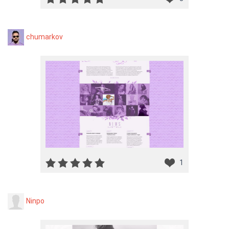
chumarkov
1
Ninpo