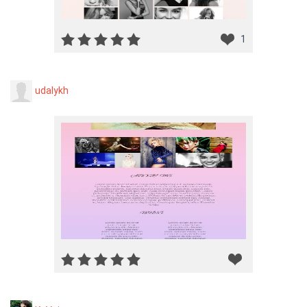
1
udalykh