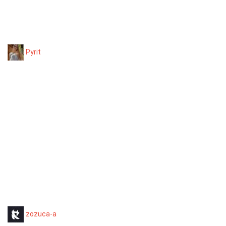
Pyrit
zozuca-a