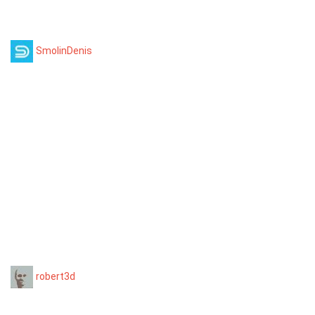
SmolinDenis
robert3d