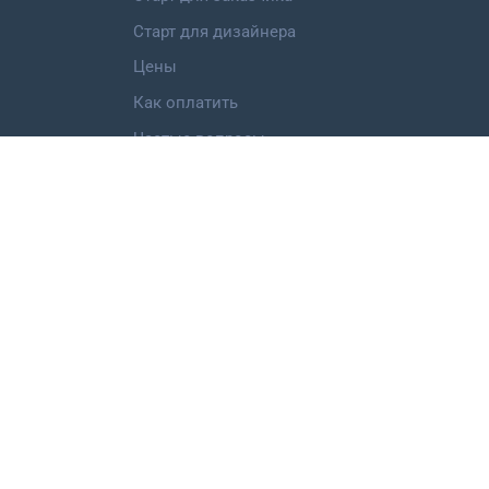
Старт для дизайнера
Цены
Как оплатить
Частые вопросы
Категории работ
Логотип
Фирменный стиль
Landing Page
Иллюстрация
Мобильное приложение