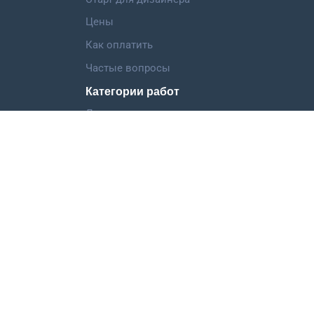
Цены
Как оплатить
Частые вопросы
Категории работ
Логотип
Фирменный стиль
Landing Page
Иллюстрация
Мобильное приложение
©
ООО "Дизкон",
2013-2026
support@dizkon.ru