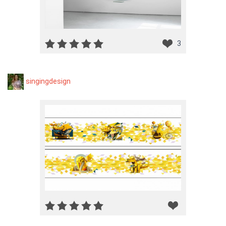
3
singingdesign