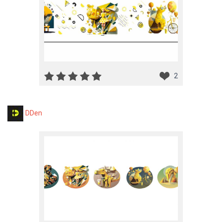
2
DDen