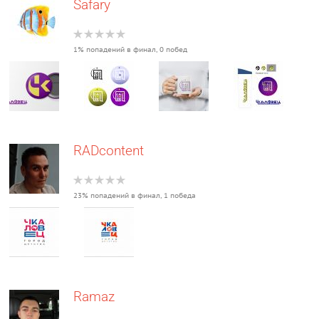
Safary
1% попадений в финал, 0 побед
RADcontent
23% попадений в финал, 1 победа
Ramaz