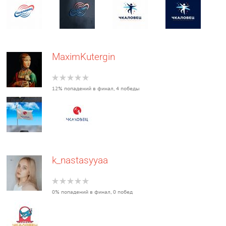
MaximKutergin
12% попадений в финал, 4 победы
k_nastasyyaa
0% попадений в финал, 0 побед