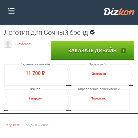
Логотип для Сочный бренд
juicybrand
ЗАКАЗАТЬ ДИЗАЙН
Задание на дизайн
Прием работ
11 700
Р
Завершен
Финал
Определение победителей
Завершен
Завершено
188 работ
•
56 дизайнеров