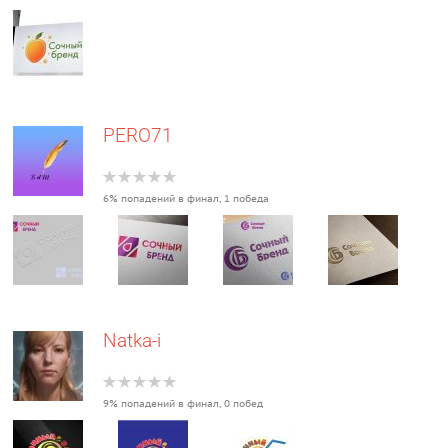
PERO71
6% попадений в финал, 1 победа
Natka-i
9% попадений в финал, 0 побед