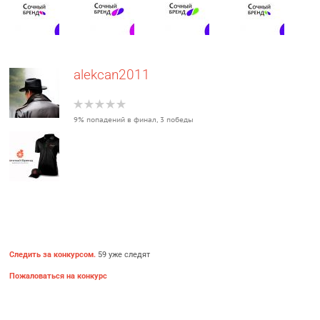
alekcan2011
9% попадений в финал, 3 победы
Следить за конкурсом.
59 уже следят
Пожаловаться на конкурс