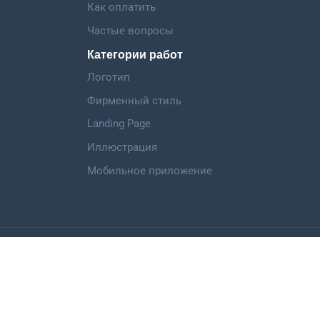
Как оплатить
Частые вопросы
Категории работ
Логотип
Фирменный стиль
Landing Page
Иллюстрация
Мобильное приложение
©
ООО "Дизкон",
2013-2026
support@dizkon.ru