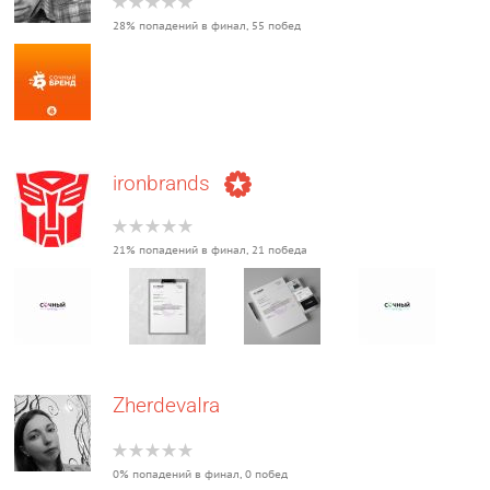
28% попадений в финал, 55 побед
ironbrands
21% попадений в финал, 21 победа
ZherdevaIra
0% попадений в финал, 0 побед