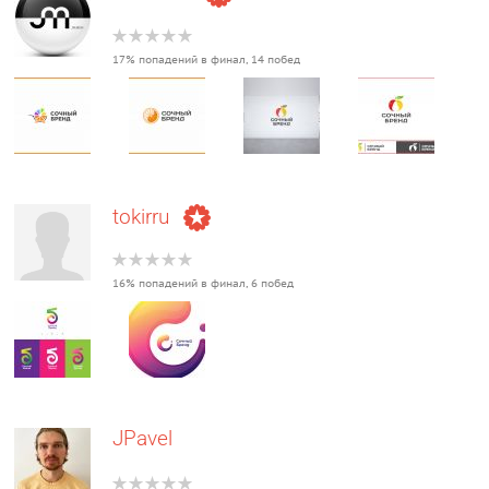
17% попадений в финал, 14 побед
tokirru
16% попадений в финал, 6 побед
JPavel