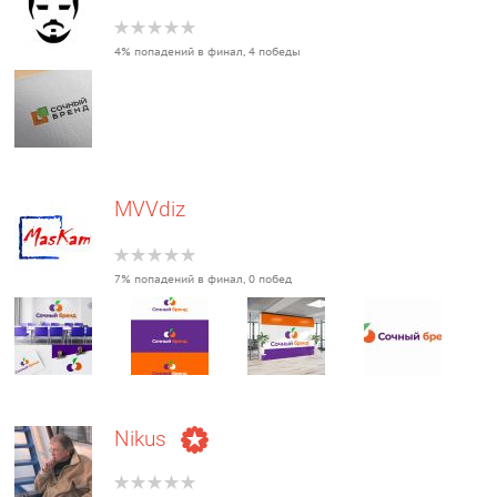
4% попадений в финал, 4 победы
MVVdiz
7% попадений в финал, 0 побед
Nikus