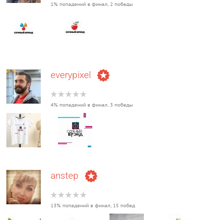
1% попадений в финал, 2 победы
everypixel
4% попадений в финал, 3 победы
anstep
13% попадений в финал, 15 побед