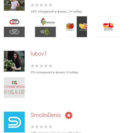
16% попадений в финал, 14 побед
lubov1
3% попадений в финал, 0 побед
SmolinDenis