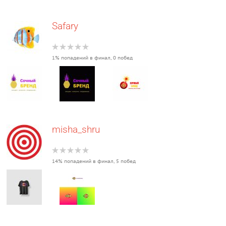
Safary
1% попадений в финал, 0 побед
misha_shru
14% попадений в финал, 5 побед